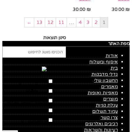
30.00
₪
30.00
₪
←
13
12
11
…
4
3
2
1
סינון תוצאות
מפת האתר
אודות
איסוף ומשלוח
בית
קטגוריות
גדלי מדבקות
החשבון שלי
אירועים
(143)
מאמרים
חגים
(150)
מאפיות ואופות
מוצרים
חגים בינלאומיים
(51)
עגלת קניות
ילדים
(66)
עמוד תשלום
צרו קשר
רקעים
(110)
רכיבים ואלרגנים
רעיונות והשראות