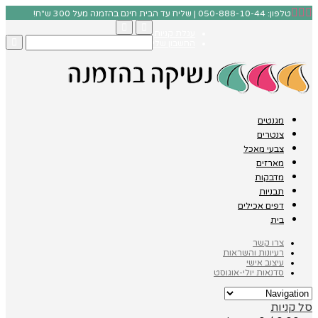
טלפון: 050-888-10-44 | שליח עד הבית חינם בהזמנה מעל 300 ש"ח!
עגלת קניות
החשבון שלי
מגנטים
צנטרים
צבעי מאכל
מארזים
מדבקות
תבניות
דפים אכילים
בית
צרו קשר
רעיונות והשראות
עיצוב אישי
סדנאות יולי-אוגוסט
סל קניות