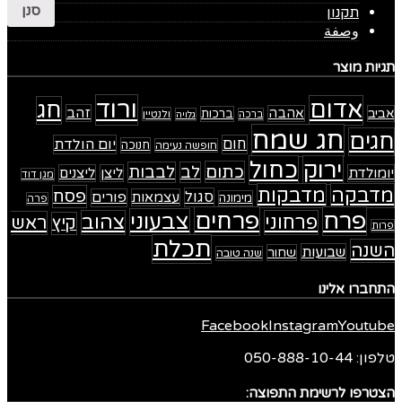
סנן
תקנון
وصفة
תגיות מוצר
ורוד
אדום
חג
זהב
אביב
אהבה
ברכות
ולנטיין
ברכה
גלויה
חג שמח
חגים
חום
יום הולדת
חנוכה
חופשה נעימה
ירוק
כחול
כתום
לב
לבבות
יומולדת
ליצן
ליצנים
מגן דוד
מדבקה
מדבקות
פסח
סגול
עצמאות
פורים
מימונה
פרה
פרח
פרחים
צבעוני
פרחוני
צהוב
ראש
קיץ
פרות
תכלת
השנה
שבועות
שחור
שנה טובה
התחברו אלינו
Facebook
Instagram
Youtube
טלפון: 050-888-10-44
הצטרפו לרשימת התפוצה: