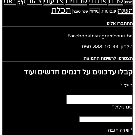
פרח
פרחים
צבעוני
פרחוני
צהוב
ראש
קיץ
פרות
תכלת
השנה
שבועות
שחור
שנה טובה
התחברו אלינו
Facebook
Instagram
Youtube
טלפון: 050-888-10-44
הצטרפו לרשימת התפוצה:
קבלו עדכונים על דגמים חדשים ועוד
מייל
*
שם מלא
*
*
שדה חובה