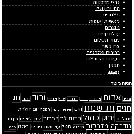
גדלי מדבקות
החשבון שלי
מאמרים
מאפיות ואופות
מוצרים
עגלת קניות
עמוד תשלום
צרו קשר
רכיבים ואלרגנים
רעיונות והשראות
תקנון
وصفة
תגיות מוצר
ורוד
אדום
חג
זהב
אביב
אהבה
ברכות
ולנטיין
ברכה
גלויה
חג שמח
חגים
חום
יום הולדת
חנוכה
חופשה נעימה
ירוק
כחול
כתום
לב
לבבות
יומולדת
ליצן
ליצנים
מגן דוד
מדבקה
מדבקות
פסח
סגול
עצמאות
פורים
מימונה
פרה