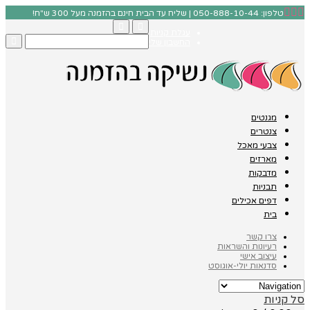
טלפון: 050-888-10-44 | שליח עד הבית חינם בהזמנה מעל 300 ש"ח!
עגלת קניות
החשבון שלי
מגנטים
צנטרים
צבעי מאכל
מארזים
מדבקות
תבניות
דפים אכילים
בית
צרו קשר
רעיונות והשראות
עיצוב אישי
סדנאות יולי-אוגוסט
סל קניות