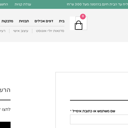
עגלת קניות
החשבו
0
בית
דפים אכילים
תבניות
מדבקות
סדנאות יולי-אוגוסט
עיצוב אישי
רעיו
הרש
הרשמה
לחצו 
שם משתמש או כתובת אימייל
*