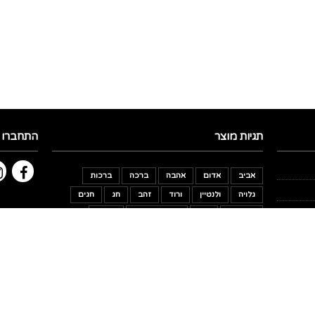
תגיות מוצר
התחברו א
אביב
אדום
אהבה
ברכה
ברכות
גלויה
ולנטיין
ורוד
זהב
חג
חגים
חג שמח
חום
חופשה נעימה
חנוכה
טלפון: 050-888-10-44
יום הולדת
יומולדת
ירוק
כחול
כתום
לב
לבבות
ליצן
ליצנים
מגן דוד
הצטרפו 
מדבקה
מדבקות
מימונה
סגול
עצמאות
פורים
פסח
פרה
פרות
פרח
פרחוני
פרחים
צבעוני
צהוב
קיץ
ראש השנה