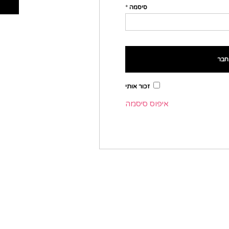
סיסמה
*
המידע האישי שאתם מו
הגלישה שלכם ובכדי לאפש
חבר
זכור אותי
איפוס סיסמה
התח
לחצו 